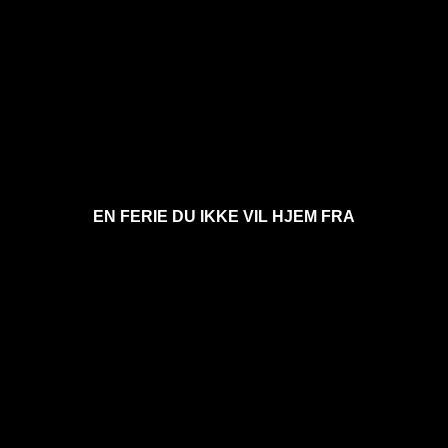
EN FERIE DU IKKE VIL HJEM FRA
BORNHOLM VERDENS BEDSTE Ø - Ferie for
krop og sjæl - Ferie med familie og venner - tiden
står stille her med fred og ro